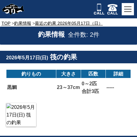
TOP
釣果情報
最近の釣果 2026年05月17日（日）
釣果情報
全件数: 2件
筏の釣果
2026年5月17日(日)
釣りもの
大きさ
匹数
詳細
0～2匹
黒鯛
23～37cm
-----
合計3匹