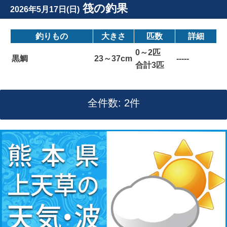
筏の釣果
2026年5月17日(日)
釣りもの
大きさ
匹数
詳細
0～2匹
黒鯛
23～37cm
-----
合計3匹
全件数: 2件