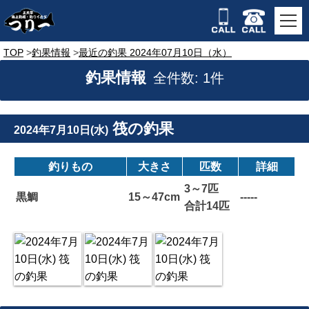
TOP
釣果情報
最近の釣果 2024年07月10日（水）
釣果情報
全件数: 1件
筏の釣果
2024年7月10日(水)
釣りもの
大きさ
匹数
詳細
3～7匹
黒鯛
15～47cm
-----
合計14匹