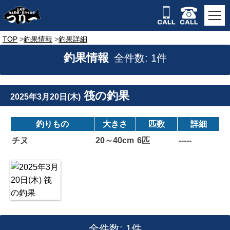
TOP
釣果情報
釣果詳細
釣果情報
全件数: 1件
筏の釣果
2025年3月20日(木)
釣りもの
大きさ
匹数
詳細
チヌ
20～40cm
6匹
-----
全件数: 1件