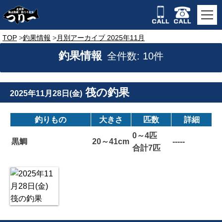
TOP
釣果情報
月別アーカイブ 2025年11月
釣果情報
全件数: 10件
筏の釣果
2025年11月28日(金)
釣りもの
大きさ
匹数
詳細
0～4匹
黒鯛
20～41cm
-----
合計7匹