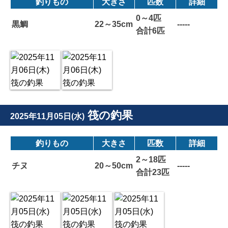
釣りもの
大きさ
匹数
詳細
0～4匹
黒鯛
22～35cm
-----
合計6匹
筏の釣果
2025年11月05日(水)
釣りもの
大きさ
匹数
詳細
2～18匹
チヌ
20～50cm
-----
合計23匹