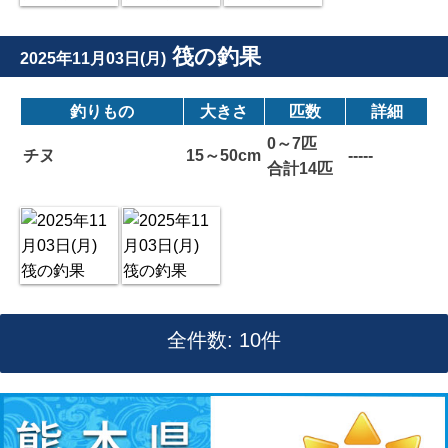
筏の釣果
2025年11月03日(月)
釣りもの
大きさ
匹数
詳細
0～7匹
チヌ
15～50cm
-----
合計14匹
全件数: 10件