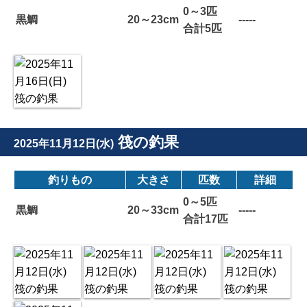
0～3匹
黒鯛
20～23cm
-----
合計5匹
筏の釣果
2025年11月12日(水)
釣りもの
大きさ
匹数
詳細
0～5匹
黒鯛
20～33cm
-----
合計17匹